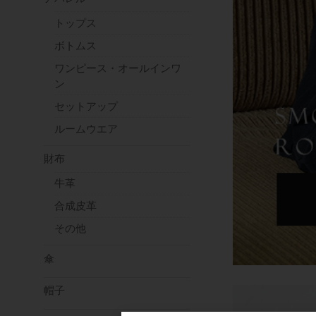
トップス
ボトムス
ワンピース・オールインワ
ン
セットアップ
ルームウエア
財布
牛革
合成皮革
その他
傘
帽子