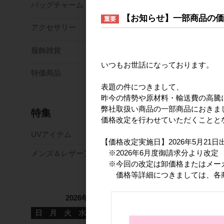
バッグチャーム
【お知らせ】一部商品の
重要
アクセサリー
服飾雑貨
いつもお世話になっております。
特価商品
表題の件につきまして、
昨今の情勢や原材料・輸送費の高騰
弊社取扱い商品の一部商品におきま
特集
価格改定を行わせていただくことと
UVアイテム
【価格改定実施日】2026年5月21
※2026年6月度御請求分より改定
メンズ＆レザーアイテム
※今回の改定は卸価格またはメー
価格等詳細につきましては、各商
2026年8月
日
月
火
水
木
金
土