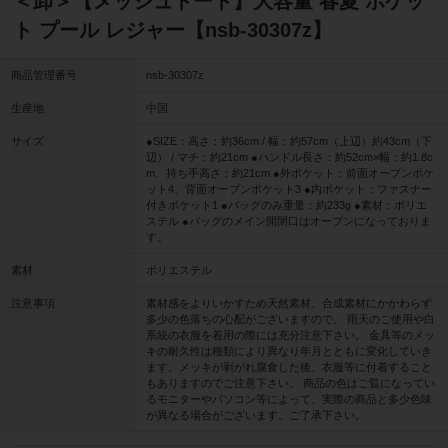
＜卸＞【メッシュトート】大容量 春夏 ポケッ
ト プール レジャー【nsb-30307z】
商品管理番号
nsb-30307z
生産地
中国
サイズ
●SIZE：高さ：約36cm / 幅：約57cm（上辺）約43cm（下
辺） / マチ：約21cm ●ハンドル長さ：約52cm×幅：約1.8c
m、持ち手高さ：約21cm ●外ポケット：前面オープンポケ
ット4、背面オープンポケット3 ●内ポケット：ファスナー
付きポケット1 ●バッグのみ重量：約233g ●素材：ポリエ
ステル ●バッグのメイン開閉口はオープンになっておりま
す。
素材
ポリエステル
注意事項
素材感をよりいかすため天然素材、合成素材にかかわらず
多少の色落ちの心配がございますので、 雨天のご使用や白
系統の衣服を着用の際には充分注意下さい。 金具等のメッ
キの耐久性は種類により異なり年月とともに変化していき
ます。メッキが剥がれ腐食した後、衣服等に付着すること
もありますのでご注意下さい。 商品の色はご覧になってい
るモニターやパソコン等によって、実際の商品と多少色味
が異なる場合がございます。ご了承下さい。