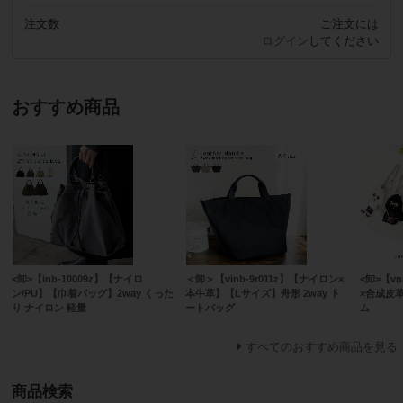
注文数
ご注文には
ログイン
してください
おすすめ商品
<卸>【inb-10009z】【ナイロ
＜卸＞【vinb-9r011z】【ナイロン×
<卸>【v
ン/PU】【巾着バッグ】2way くった
本牛革】【Lサイズ】舟形 2way ト
×合成皮
り ナイロン 軽量
ートバッグ
ム
すべてのおすすめ商品を見る
商品検索