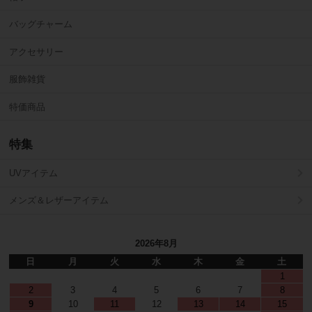
バッグチャーム
アクセサリー
服飾雑貨
特価商品
特集
UVアイテム
メンズ＆レザーアイテム
2026年8月
日
月
火
水
木
金
土
1
2
3
4
5
6
7
8
9
10
11
12
13
14
15