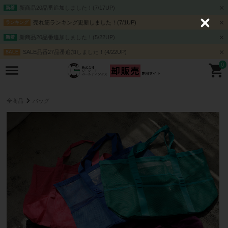
新商品20品番追加しました！(7/17UP)
新着
売れ筋ランキング更新しました！(7/1UP)
ランキング
C
l
新商品20品番追加しました！(5/22UP)
新着
o
s
SALE品番27品番追加しました！(4/22UP)
SALE
e
0
全商品
バッグ