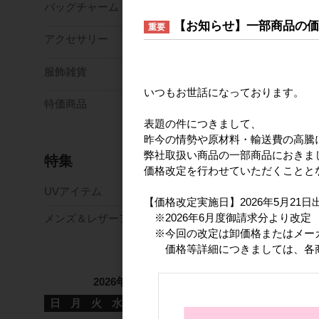
バッグチャーム
【お知らせ】一部商品の
重要
アクセサリー
服飾雑貨
いつもお世話になっております。
特価商品
表題の件につきまして、
昨今の情勢や原材料・輸送費の高騰
弊社取扱い商品の一部商品におきま
特集
価格改定を行わせていただくことと
UVアイテム
【価格改定実施日】2026年5月21
※2026年6月度御請求分より改定
メンズ＆レザーアイテム
※今回の改定は卸価格またはメー
価格等詳細につきましては、各商
2026年8月
日
月
火
水
木
金
土