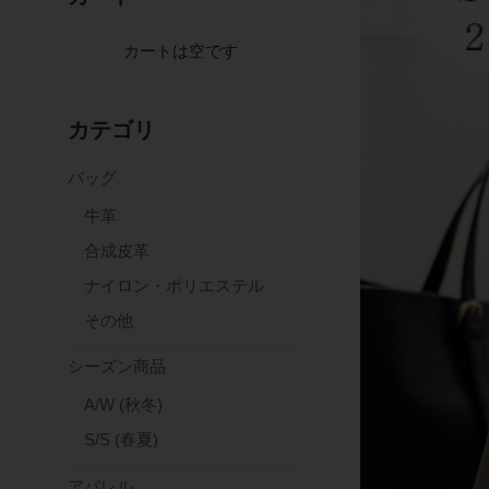
カートは空です
カテゴリ
バッグ
牛革
合成皮革
ナイロン・ポリエステル
その他
シーズン商品
A/W (秋冬)
S/S (春夏)
アパレル